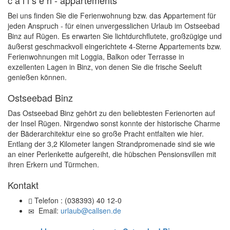
c a l l s e n - appartements
Bei uns finden Sie die Ferienwohnung bzw. das Appartement für
jeden Anspruch - für einen unvergesslichen Urlaub im Ostseebad
Binz auf Rügen. Es erwarten Sie lichtdurchflutete, großzügige und
äußerst geschmackvoll eingerichtete 4-Sterne Appartements bzw.
Ferienwohnungen mit Loggia, Balkon oder Terrasse in
exzellenten Lagen in Binz, von denen Sie die frische Seeluft
genießen können.
Ostseebad Binz
Das Ostseebad Binz gehört zu den beliebtesten Ferienorten auf
der Insel Rügen. Nirgendwo sonst konnte der historische Charme
der Bäderarchitektur eine so große Pracht entfalten wie hier.
Entlang der 3,2 Kilometer langen Strandpromenade sind sie wie
an einer Perlenkette aufgereiht, die hübschen Pensionsvillen mit
ihren Erkern und Türmchen.
Kontakt
Telefon :
(038393) 40 12-0
Email:
urlaub@callsen.de