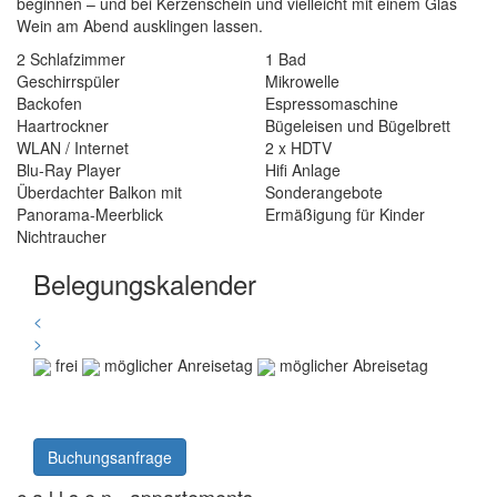
beginnen – und bei Kerzenschein und vielleicht mit einem Glas
Wein am Abend ausklingen lassen.
2 Schlafzimmer
1 Bad
Geschirrspüler
Mikrowelle
Backofen
Espressomaschine
Haartrockner
Bügeleisen und Bügelbrett
WLAN / Internet
2 x HDTV
Blu-Ray Player
Hifi Anlage
Überdachter Balkon mit
Sonderangebote
Panorama-Meerblick
Ermäßigung für Kinder
Nichtraucher
Belegungskalender
<
>
frei
möglicher Anreisetag
möglicher Abreisetag
Buchungsanfrage