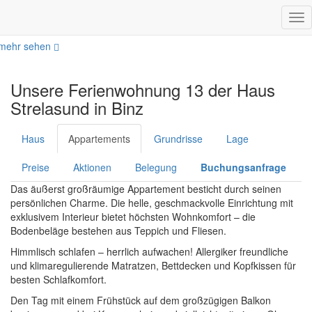
Skip
Startseite
Tog
to
nav
main
mehr sehen
content
Unsere Ferienwohnung 13 der Haus
Strelasund in Binz
Haus
Appartements
Grundrisse
Lage
Preise
Aktionen
Belegung
Buchungsanfrage
Das äußerst großräumige Appartement besticht durch seinen
persönlichen Charme. Die helle, geschmackvolle Einrichtung mit
exklusivem Interieur bietet höchsten Wohnkomfort – die
Bodenbeläge bestehen aus Teppich und Fliesen.
Himmlisch schlafen – herrlich aufwachen! Allergiker freundliche
und klimaregulierende Matratzen, Bettdecken und Kopfkissen für
besten Schlafkomfort.
Den Tag mit einem Frühstück auf dem großzügigen Balkon