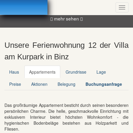
Skip
Startseite
Toggl
to
navig
main
mehr sehen
content
Unsere Ferienwohnung 12 der Villa
am Kurpark in Binz
Haus
Appartements
Grundrisse
Lage
Preise
Aktionen
Belegung
Buchungsanfrage
Das großräumige Appartement besticht durch seinen besonderen
persönlichen Charme. Die helle, geschmackvolle Einrichtung mit
exklusivem Interieur bietet höchsten Wohnkomfort - die
hygienischen Bodenbeläge bestehen aus Holzparkett und
Fliesen.