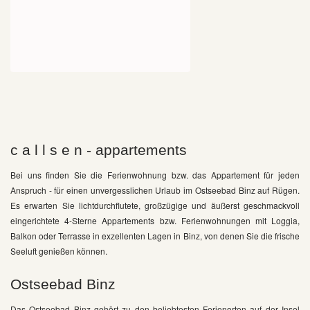
c a l l s e n - appartements
Bei uns finden Sie die Ferienwohnung bzw. das Appartement für jeden
Anspruch - für einen unvergesslichen Urlaub im Ostseebad Binz auf Rügen.
Es erwarten Sie lichtdurchflutete, großzügige und äußerst geschmackvoll
eingerichtete 4-Sterne Appartements bzw. Ferienwohnungen mit Loggia,
Balkon oder Terrasse in exzellenten Lagen in Binz, von denen Sie die frische
Seeluft genießen können.
Ostseebad Binz
Das Ostseebad Binz gehört zu den beliebtesten Ferienorten auf der Insel