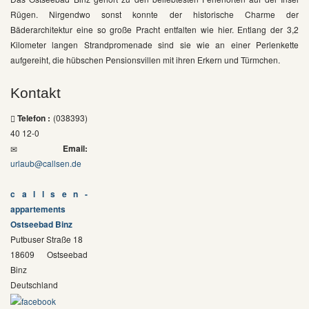
Rügen. Nirgendwo sonst konnte der historische Charme der
Bäderarchitektur eine so große Pracht entfalten wie hier. Entlang der 3,2
Kilometer langen Strandpromenade sind sie wie an einer Perlenkette
aufgereiht, die hübschen Pensionsvillen mit ihren Erkern und Türmchen.
Kontakt
Telefon :
(038393)
40 12-0
Email:
urlaub@callsen.de
c a l l s e n -
appartements
Ostseebad Binz
Putbuser Straße 18
18609
Ostseebad
Binz
Deutschland