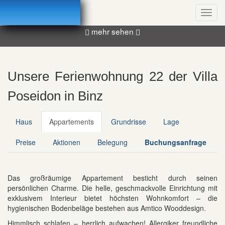
Skip
Startseite
Toggl
to
navig
main
mehr sehen
content
Unsere Ferienwohnung 22 der Villa
Poseidon in Binz
Haus
Appartements
Grundrisse
Lage
Preise
Aktionen
Belegung
Buchungsanfrage
Das großräumige Appartement besticht durch seinen
persönlichen Charme. Die helle, geschmackvolle Einrichtung mit
exklusivem Interieur bietet höchsten Wohnkomfort – die
hygienischen Bodenbeläge bestehen aus Amtico Wooddesign.
Himmlisch schlafen – herrlich aufwachen! Allergiker freundliche