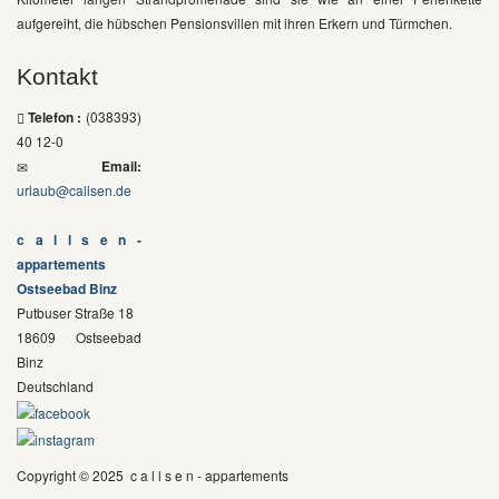
aufgereiht, die hübschen Pensionsvillen mit ihren Erkern und Türmchen.
Kontakt
Telefon :
(038393)
40 12-0
Email:
urlaub@callsen.de
c a l l s e n -
appartements
Ostseebad Binz
Putbuser Straße 18
18609
Ostseebad
Binz
Deutschland
Copyright © 2025 c a l l s e n - appartements