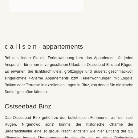
c a l l s e n - appartements
Bei uns finden Sie die Ferienwohnung bzw. das Appartement für jeden
Anspruch - für einen unvergesslichen Urlaub im Ostseebad Binz auf Rügen.
Es erwarten Sie lichtdurchflutete, großzügige und äußerst geschmackvoll
eingerichtete 4-Sterne Appartements bzw. Ferienwohnungen mit Loggia,
Balkon oder Terrasse in exzellenten Lagen in Binz, von denen Sie die frische
Seeluft genießen können.
Ostseebad Binz
Das Ostseebad Binz gehört zu den beliebtesten Ferienorten auf der Insel
Rügen. Nirgendwo sonst konnte der historische Charme der
Bäderarchitektur eine so große Pracht entfalten wie hier. Entlang der 3,2
Kilometer langen Strandpromenade sind sie wie an einer Perlenkette